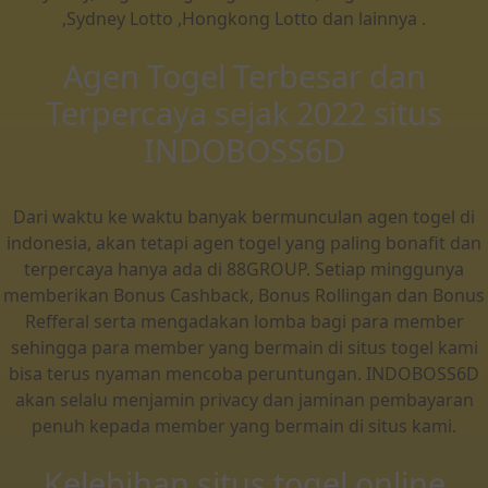
,Sydney Lotto ,Hongkong Lotto dan lainnya .
Agen Togel Terbesar dan
Terpercaya sejak 2022 situs
INDOBOSS6D
Dari waktu ke waktu banyak bermunculan agen togel di
indonesia, akan tetapi agen togel yang paling bonafit dan
terpercaya hanya ada di 88GROUP. Setiap minggunya
memberikan Bonus Cashback, Bonus Rollingan dan Bonus
Refferal serta mengadakan lomba bagi para member
sehingga para member yang bermain di situs togel kami
bisa terus nyaman mencoba peruntungan. INDOBOSS6D
akan selalu menjamin privacy dan jaminan pembayaran
penuh kepada member yang bermain di situs kami.
Kelebihan situs togel online